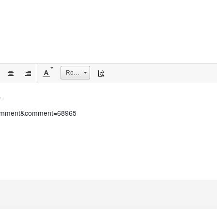
Rozmiar
.
ndComment&comment=68965