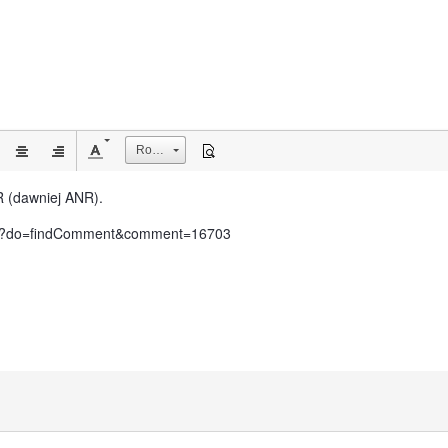
Rozmiar
 (dawniej ANR).
-anr/?do=findComment&comment=16703