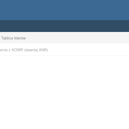
Tablica liderów
iemia z KOWR (dawniej ANR)