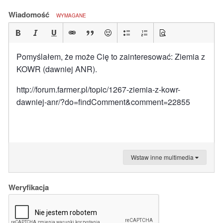
Wiadomość
WYMAGANE
Pomyślałem, że może Cię to zainteresować: Ziemia z
KOWR (dawniej ANR).
http://forum.farmer.pl/topic/1267-ziemia-z-kowr-
dawniej-anr/?do=findComment&comment=22855
Wstaw inne multimedia
Weryfikacja