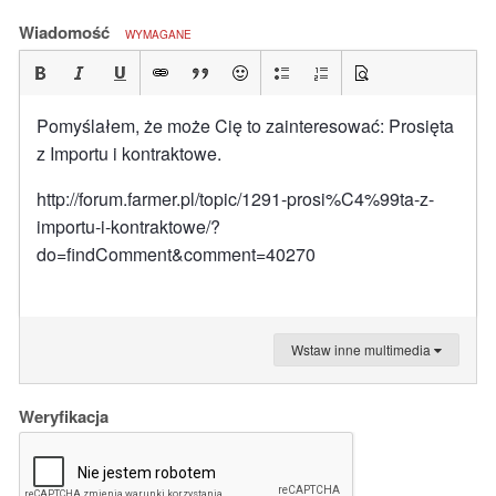
Wiadomość
WYMAGANE
Pomyślałem, że może Cię to zainteresować: Prosięta
z Importu i kontraktowe.
http://forum.farmer.pl/topic/1291-prosi%C4%99ta-z-
importu-i-kontraktowe/?
do=findComment&comment=40270
Wstaw inne multimedia
Weryfikacja