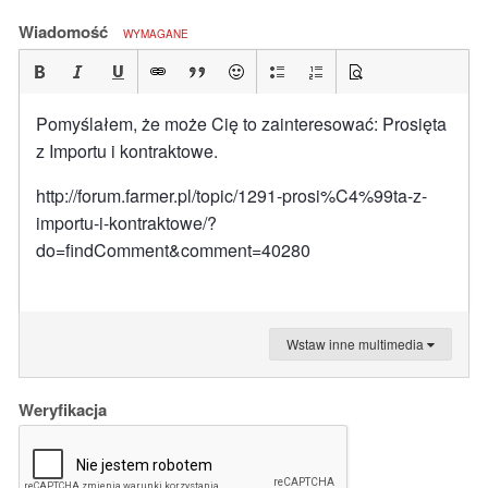
Wiadomość
WYMAGANE
Pomyślałem, że może Cię to zainteresować: Prosięta
z Importu i kontraktowe.
http://forum.farmer.pl/topic/1291-prosi%C4%99ta-z-
importu-i-kontraktowe/?
do=findComment&comment=40280
Wstaw inne multimedia
Weryfikacja