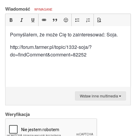
Wiadomość
WYMAGANE
Pomyślałem, że może Cię to zainteresować: Soja.
http://forum.farmer.pl/topic/1332-soja/?
do=findComment&comment=82252
Wstaw inne multimedia
Weryfikacja