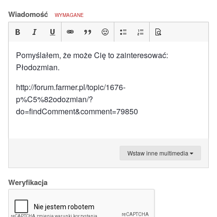
Wiadomość
WYMAGANE
Pomyślałem, że może Cię to zainteresować:
Płodozmian.
http://forum.farmer.pl/topic/1676-
p%C5%82odozmian/?
do=findComment&comment=79850
Wstaw inne multimedia
Weryfikacja