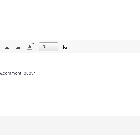
Rozmiar
ent&comment=80891