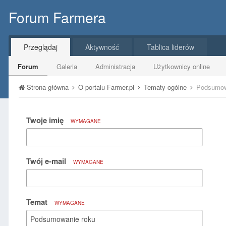
Forum Farmera
Przeglądaj
Aktywność
Tablica liderów
Forum
Galeria
Administracja
Użytkownicy online
Strona główna
O portalu Farmer.pl
Tematy ogólne
Podsumow
Twoje imię
WYMAGANE
Twój e-mail
WYMAGANE
Temat
WYMAGANE