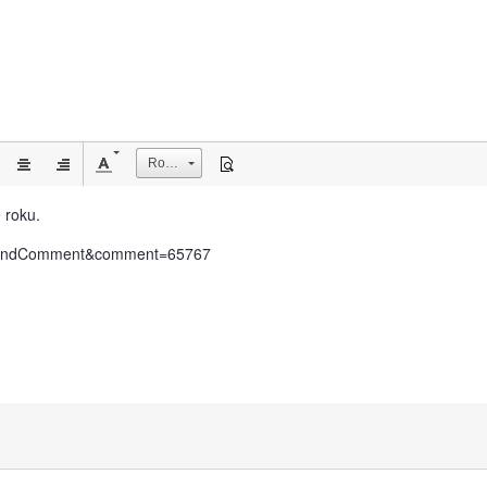
Rozmiar
 roku.
do=findComment&comment=65767