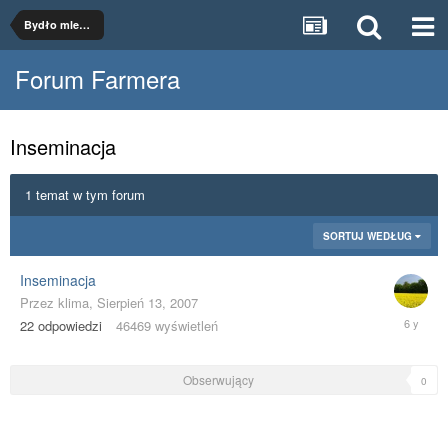
Bydło mleczne
Forum Farmera
Inseminacja
1 temat w tym forum
SORTUJ WEDŁUG
Inseminacja
Przez
klima
,
Sierpień 13, 2007
Kwiecień
22
odpowiedzi
46469
wyświetleń
9,
2020
Obserwujący
0