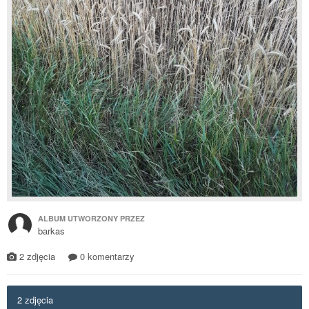
ALBUM UTWORZONY PRZEZ
barkas
2 zdjęcia
0 komentarzy
2 zdjęcia