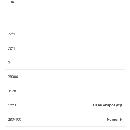
134
72/1
72/1
2
28996
9178
1/250
Czas ekspozycji
280/100
Numer F