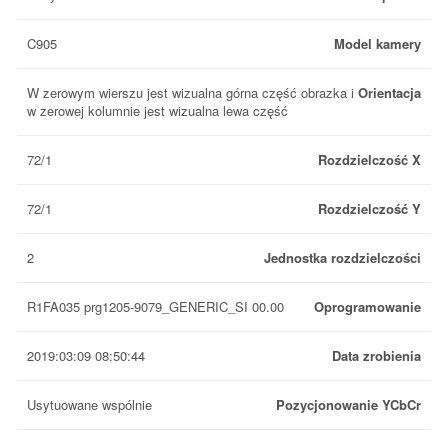
C905
Model kamery
W zerowym wierszu jest wizualna górna część obrazka i
Orientacja
w zerowej kolumnie jest wizualna lewa część
72/1
Rozdzielczość X
72/1
Rozdzielczość Y
2
Jednostka rozdzielczości
R1FA035 prg1205-9079_GENERIC_SI 00.00
Oprogramowanie
2019:03:09 08:50:44
Data zrobienia
Usytuowane wspólnie
Pozycjonowanie YCbCr