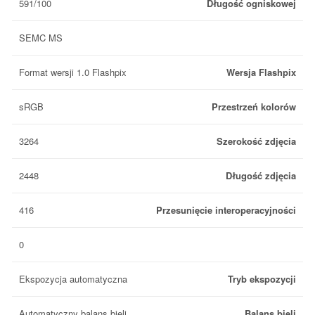
591/100
Długość ogniskowej
SEMC MS
Format wersji 1.0 Flashpix
Wersja Flashpix
sRGB
Przestrzeń kolorów
3264
Szerokość zdjęcia
2448
Długość zdjęcia
416
Przesunięcie interoperacyjności
0
Ekspozycja automatyczna
Tryb ekspozycji
Automatyczny balans bieli
Balans bieli