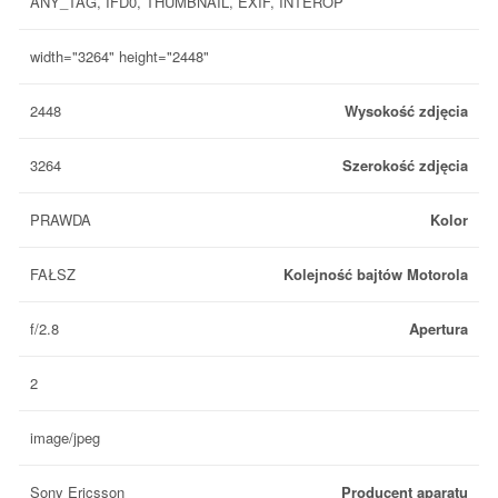
ANY_TAG, IFD0, THUMBNAIL, EXIF, INTEROP
width="3264" height="2448"
2448
Wysokość zdjęcia
3264
Szerokość zdjęcia
PRAWDA
Kolor
FAŁSZ
Kolejność bajtów Motorola
f/2.8
Apertura
2
image/jpeg
Sony Ericsson
Producent aparatu