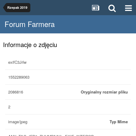
Rzepak 2019
Forum Farmera
Informacje o zdjęciu
exifC3Jrlw
1552289063
2086816
Oryginalny rozmiar pliku
2
image/jpeg
Typ Mime