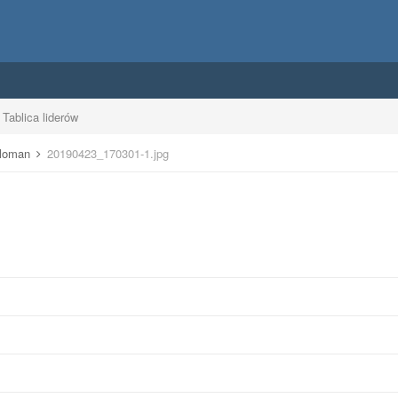
Tablica liderów
eloman
20190423_170301-1.jpg