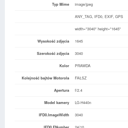
Typ Mime
image/jpeg
ANY_TAG, IFD0, EXIF, GPS
width="3040" height="1645"
Wysokość zdjęcia
1645
Szerokość zdjęcia
3040
Kolor
PRAWDA
Kolejność bajtów Motorola
FAŁSZ
Apertura
f/2.4
Model kamery
LG-H440n
IFD0.ImageWidth
3040
IFD0.FNumber
24/10