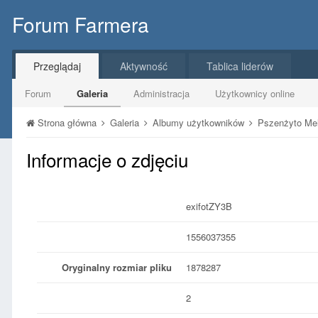
Forum Farmera
Przeglądaj
Aktywność
Tablica liderów
Forum
Galeria
Administracja
Użytkownicy online
Strona główna
Galeria
Albumy użytkowników
Pszenżyto M
Informacje o zdjęciu
exifotZY3B
1556037355
Oryginalny rozmiar pliku
1878287
2