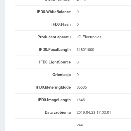
IFD0.WhiteBalance
0
IFD0.Flash
0
Producent aparatu
LG Electronics
IFD0.FocalLength
3180/1000
IFD0.LightSource
0
Orientacja
0
IFD0.MeteringMode
65535
IFD0.ImageLength
1645
Data zrobienia
2019:04:23 17:03:01
244