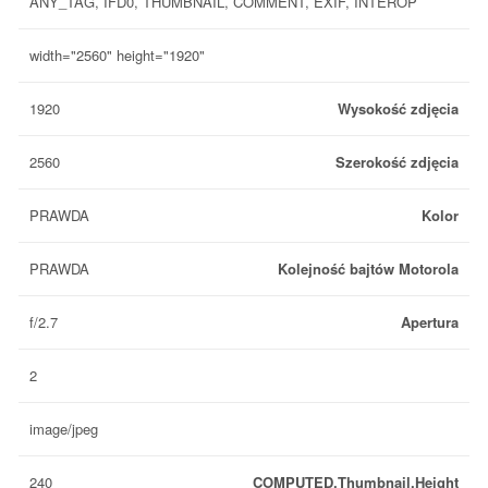
ANY_TAG, IFD0, THUMBNAIL, COMMENT, EXIF, INTEROP
width="2560" height="1920"
1920
Wysokość zdjęcia
2560
Szerokość zdjęcia
PRAWDA
Kolor
PRAWDA
Kolejność bajtów Motorola
f/2.7
Apertura
2
image/jpeg
240
COMPUTED.Thumbnail.Height