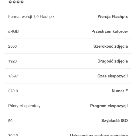
����
Format wersji 1.0 Flashpix
Wersja Flashpix
sRGB
Przestrzeń kolorów
2560
Szerokość zdjęcia
1920
Długość zdjęcia
1/597
Czas ekspozycji
27/10
Numer F
Priorytet aperatury
Program ekspozycji
50
Szybkość ISO
30/10
Maksymalna wartość aperatury