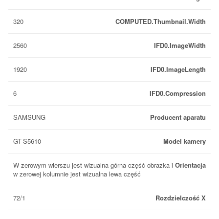
320
COMPUTED.Thumbnail.Width
2560
IFD0.ImageWidth
1920
IFD0.ImageLength
6
IFD0.Compression
SAMSUNG
Producent aparatu
GT-S5610
Model kamery
W zerowym wierszu jest wizualna górna część obrazka i
Orientacja
w zerowej kolumnie jest wizualna lewa część
72/1
Rozdzielczość X