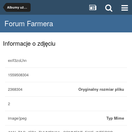
Albumy użytkowników
Forum Farmera
Informacje o zdjęciu
exif3zoLhn
1559508304
2368304
Oryginalny rozmiar pliku
2
image/jpeg
Typ Mime