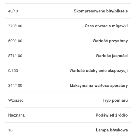
40/10
Skompresowane bity/piksele
770/100
Czas otwarcia migawki
600/100
Wartość przysłony
871/100
Wartość jasności
0/100
Wartość odchylenie ekspozycji
344/100
Maksymalna wartość aperatury
Wzorzec
Tryb pomiaru
Nieznana
Podświetl źródło
16
Lampa błyskowa