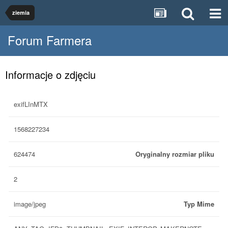
ziemia
Forum Farmera
Informacje o zdjęciu
exifLInMTX
1568227234
624474
Oryginalny rozmiar pliku
2
image/jpeg
Typ Mime