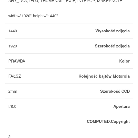
ANY_TAG, IFD0, THUMBNAIL, EXIF, INTEROP, MAKERNOTE
width="1920" height="1440"
1440
Wysokość zdjęcia
1920
Szerokość zdjęcia
PRAWDA
Kolor
FAŁSZ
Kolejność bajtów Motorola
2mm
Szerokość CCD
f/8.0
Apertura
COMPUTED.Copyright
2