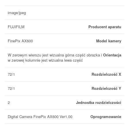
image/jpeg
FUJIFILM
Producent aparatu
FinePix AX600
Model kamery
W zerowym wierszu jest wizualna górna część obrazka i
Orientacja
w zerowej kolumnie jest wizualna lewa część
72/1
Rozdzielczość X
72/1
Rozdzielczość Y
2
Jednostka rozdzielczości
Digital Camera FinePix AX600 Ver1.00
Oprogramowanie