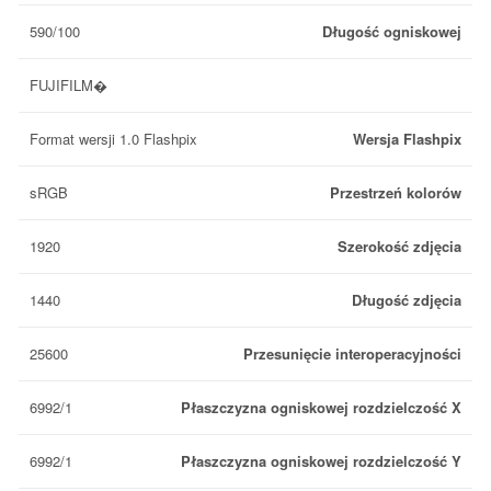
590/100
Długość ogniskowej
FUJIFILM�
Format wersji 1.0 Flashpix
Wersja Flashpix
sRGB
Przestrzeń kolorów
1920
Szerokość zdjęcia
1440
Długość zdjęcia
25600
Przesunięcie interoperacyjności
6992/1
Płaszczyzna ogniskowej rozdzielczość X
6992/1
Płaszczyzna ogniskowej rozdzielczość Y