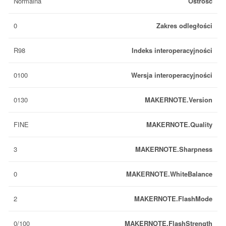
Normalna
Ostrość
0
Zakres odległości
R98
Indeks interoperacyjności
0100
Wersja interoperacyjności
0130
MAKERNOTE.Version
FINE
MAKERNOTE.Quality
3
MAKERNOTE.Sharpness
0
MAKERNOTE.WhiteBalance
2
MAKERNOTE.FlashMode
0/100
MAKERNOTE.FlashStrength