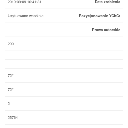
2019:09:09 10:41:31
Data zrobienia
Usytuowane wspólnie
Pozycjonowanie YCbCr
Prawa autorskie
290
72/1
72/1
2
25764