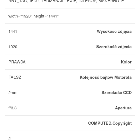
ANY_TAG, IFD0, THUMBNAIL, EXIF, INTEROP, MAKERNOTE
width="1920" height="1441"
1441
Wysokość zdjęcia
1920
Szerokość zdjęcia
PRAWDA
Kolor
FAŁSZ
Kolejność bajtów Motorola
2mm
Szerokość CCD
f/3.3
Apertura
COMPUTED.Copyright
2