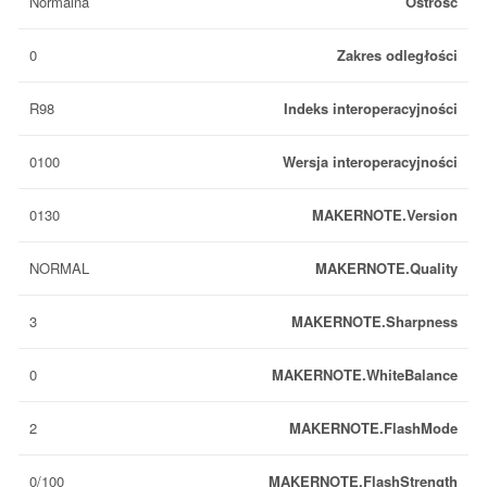
Normalna
Ostrość
0
Zakres odległości
R98
Indeks interoperacyjności
0100
Wersja interoperacyjności
0130
MAKERNOTE.Version
NORMAL
MAKERNOTE.Quality
3
MAKERNOTE.Sharpness
0
MAKERNOTE.WhiteBalance
2
MAKERNOTE.FlashMode
0/100
MAKERNOTE.FlashStrength