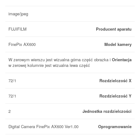
image/jpeg
FUJIFILM
Producent aparatu
FinePix AX600
Model kamery
W zerowym wierszu jest wizualna górna część obrazka i
Orientacja
w zerowej kolumnie jest wizualna lewa część
72/1
Rozdzielczość X
72/1
Rozdzielczość Y
2
Jednostka rozdzielczości
Digital Camera FinePix AX600 Ver1.00
Oprogramowanie