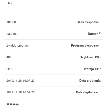
2653
10/380
Czas ekspozycji
330/100
Numer F
Zwykły program
Program ekspozycji
400
Szybkość ISO
0230
Wersja Exif
2019:11:28 16:07:23
Data zrobienia
2019:11:28 16:07:23
Data digitalizacji
����