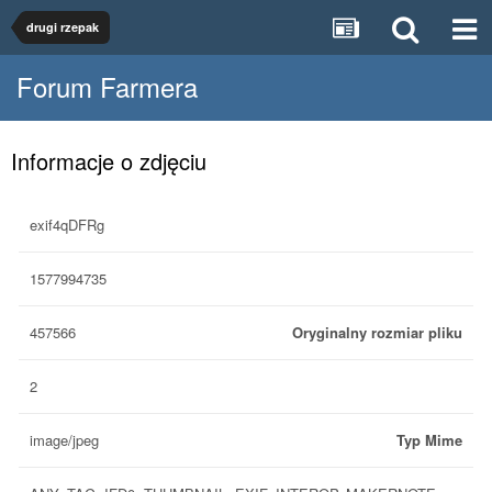
drugi rzepak
Forum Farmera
Informacje o zdjęciu
exif4qDFRg
1577994735
457566
Oryginalny rozmiar pliku
2
image/jpeg
Typ Mime