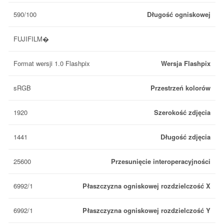
590/100
Długość ogniskowej
FUJIFILM�
Format wersji 1.0 Flashpix
Wersja Flashpix
sRGB
Przestrzeń kolorów
1920
Szerokość zdjęcia
1441
Długość zdjęcia
25600
Przesunięcie interoperacyjności
6992/1
Płaszczyzna ogniskowej rozdzielczość X
6992/1
Płaszczyzna ogniskowej rozdzielczość Y