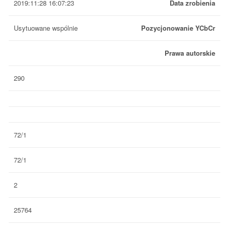
2019:11:28 16:07:23
Data zrobienia
Usytuowane wspólnie
Pozycjonowanie YCbCr
Prawa autorskie
290
72/1
72/1
2
25764