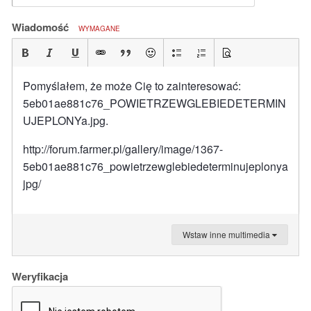
Wiadomość
WYMAGANE
Pomyślałem, że może Cię to zainteresować:
5eb01ae881c76_POWIETRZEWGLEBIEDETERMIN
UJEPLONYa.jpg.
http://forum.farmer.pl/gallery/image/1367-
5eb01ae881c76_powietrzewglebiedeterminujeplonya
jpg/
Wstaw inne multimedia
Weryfikacja