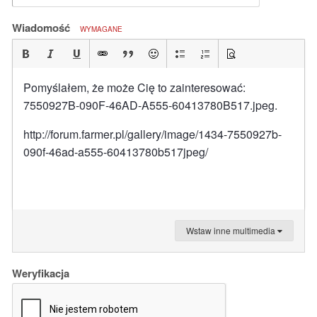
Wiadomość
WYMAGANE
Pomyślałem, że może Cię to zainteresować:
7550927B-090F-46AD-A555-60413780B517.jpeg.
http://forum.farmer.pl/gallery/image/1434-7550927b-
090f-46ad-a555-60413780b517jpeg/
Wstaw inne multimedia
Weryfikacja