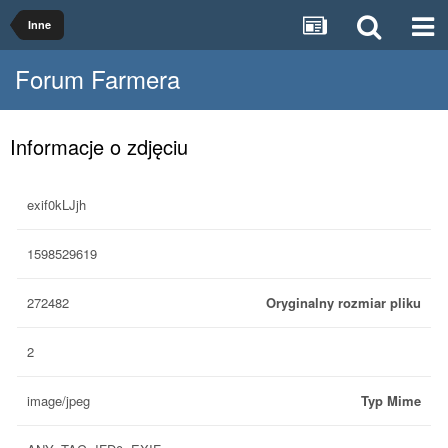
Inne
Forum Farmera
Informacje o zdjęciu
exif0kLJjh
1598529619
272482
Oryginalny rozmiar pliku
2
image/jpeg
Typ Mime