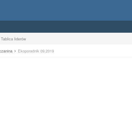
Tablica liderów
uczanina
Ekoporadnik 09.2019