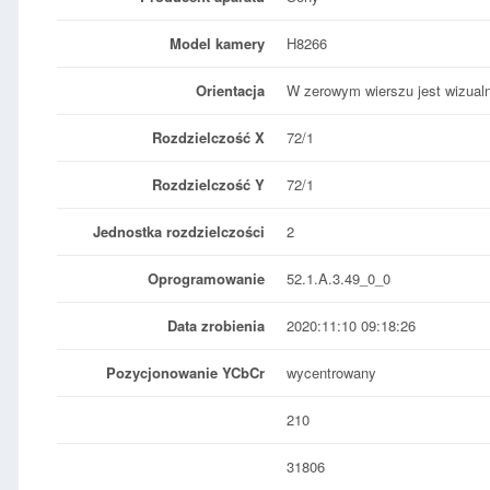
Model kamery
H8266
Orientacja
W zerowym wierszu jest wizualn
Rozdzielczość X
72/1
Rozdzielczość Y
72/1
Jednostka rozdzielczości
2
Oprogramowanie
52.1.A.3.49_0_0
Data zrobienia
2020:11:10 09:18:26
Pozycjonowanie YCbCr
wycentrowany
210
31806