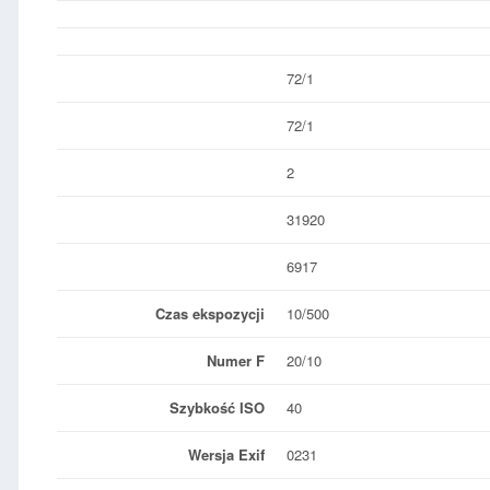
72/1
72/1
2
31920
6917
Czas ekspozycji
10/500
Numer F
20/10
Szybkość ISO
40
Wersja Exif
0231