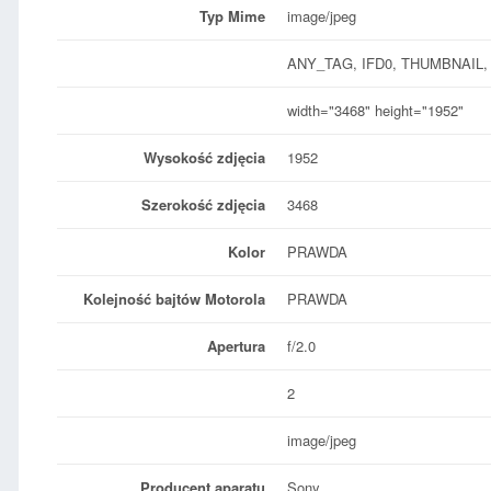
Typ Mime
image/jpeg
ANY_TAG, IFD0, THUMBNAIL,
width="3468" height="1952"
Wysokość zdjęcia
1952
Szerokość zdjęcia
3468
Kolor
PRAWDA
Kolejność bajtów Motorola
PRAWDA
Apertura
f/2.0
2
image/jpeg
Producent aparatu
Sony