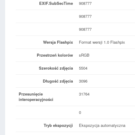
EXIF.SubSecTime
908777
908777
908777
Wersja Flashpix
Format wersji 1.0 Flashpix
Przestrzeń kolorów
sRGB
Szerokość zdjęcia
5504
Długość zdjęcia
3096
Przesunięcie
31764
interoperacyjności
0
Tryb ekspozycji
Ekspozycja automatyczna