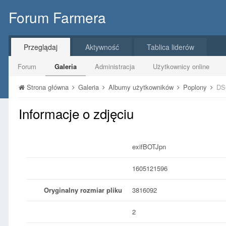
Forum Farmera
Przeglądaj
Aktywność
Tablica liderów
Forum
Galeria
Administracja
Użytkownicy online
Strona główna
Galeria
Albumy użytkowników
Poplony
DS
Informacje o zdjęciu
exifBOTJpn
1605121596
Oryginalny rozmiar pliku
3816092
2