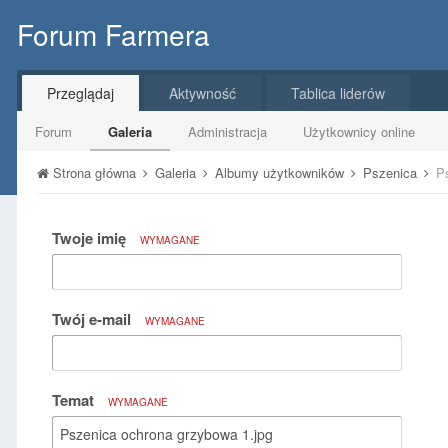
Forum Farmera
Przeglądaj
Aktywność
Tablica liderów
Forum
Galeria
Administracja
Użytkownicy online
Strona główna
Galeria
Albumy użytkowników
Pszenica
P
Twoje imię
WYMAGANE
Twój e-mail
WYMAGANE
Temat
WYMAGANE