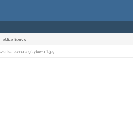
Tablica liderów
szenica ochrona grzybowa 1.jpg