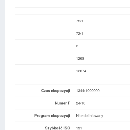
72/1
72/1
2
1268
12674
Czas ekspozycji
1344/1000000
Numer F
24/10
Program ekspozycji
Niezdefiniowany
Szybkość ISO
131