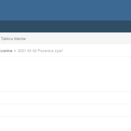
Tablica liderów
uczanina
2021 03 02 Pszenica żyje!