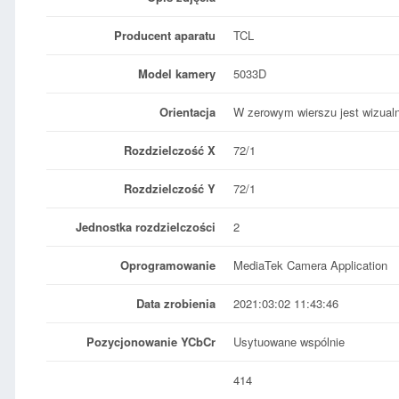
Producent aparatu
TCL
Model kamery
5033D
Orientacja
W zerowym wierszu jest wizualn
Rozdzielczość X
72/1
Rozdzielczość Y
72/1
Jednostka rozdzielczości
2
Oprogramowanie
MediaTek Camera Application
Data zrobienia
2021:03:02 11:43:46
Pozycjonowanie YCbCr
Usytuowane wspólnie
414