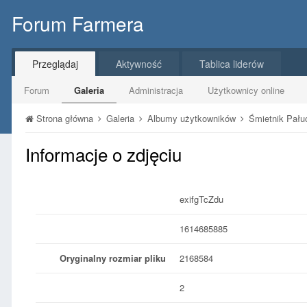
Forum Farmera
Przeglądaj
Aktywność
Tablica liderów
Forum
Galeria
Administracja
Użytkownicy online
Strona główna
Galeria
Albumy użytkowników
Śmietnik Pał
Informacje o zdjęciu
exifgTcZdu
1614685885
Oryginalny rozmiar pliku
2168584
2