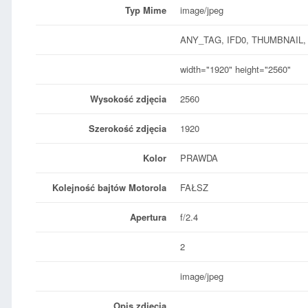
Typ Mime
image/jpeg
ANY_TAG, IFD0, THUMBNAIL,
width="1920" height="2560"
Wysokość zdjęcia
2560
Szerokość zdjęcia
1920
Kolor
PRAWDA
Kolejność bajtów Motorola
FAŁSZ
Apertura
f/2.4
2
image/jpeg
Opis zdjęcia