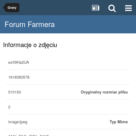
Graty
Forum Farmera
Informacje o zdjęciu
exif9Ha2UA
1618383578
510150
Oryginalny rozmiar pliku
2
image/jpeg
Typ Mime