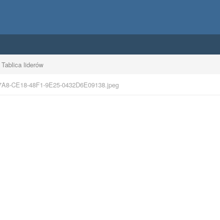
Tablica liderów
7A8-CE18-48F1-9E25-0432D6E09138.jpeg