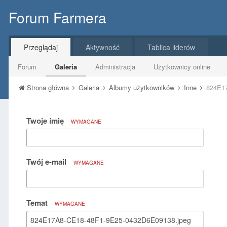
Forum Farmera
Przeglądaj
Aktywność
Tablica liderów
Forum
Galeria
Administracja
Użytkownicy online
Strona główna
Galeria
Albumy użytkowników
Inne
824E1
Twoje imię
WYMAGANE
Twój e-mail
WYMAGANE
Temat
WYMAGANE