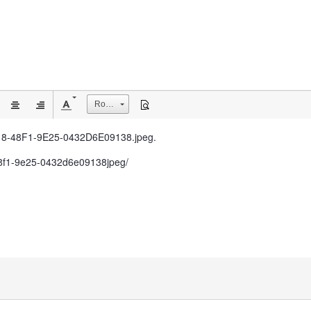
Rozmiar
E18-48F1-9E25-0432D6E09138.jpeg.
-48f1-9e25-0432d6e09138jpeg/