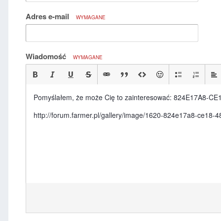
Adres e-mail
WYMAGANE
Wiadomość
WYMAGANE
Pomyślałem, że może Cię to zainteresować: 824E17A8-C
http://forum.farmer.pl/gallery/image/1620-824e17a8-ce18