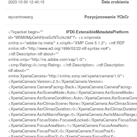
2023:10:30 12:40:15
Data zrobienia
wycentrowany
Pozycjonowanie YCbCr
<?xpacket begin=""
IFD0.ExtensibleMetadataPlatform
id="W5M0MpCehiHzreSzNTczkc9d"?> <x:xmpmeta
xmlns:x="adobe:ns:meta/" x:xmptk="XMP Core 5.1.2"> <rdf:RDF
xmlns:rdf="http://www.w3.org/1999/02/22-rdf-syntax-ns#">
<rdf:Description rdf:about=""
xmlns:xmp="http://ns.adobe.com/xap/1.0/">
<xmp:Rating>0</xmp:Rating> </rdf:Description> <rdf:Description
rdf:about=""
xmlns:XperiaCamera="http://xmlns.sony.net/xperia/camera/1.0/">
<XperiaCamera:Version>2.0</XperiaCamera:Version>
<XperiaCamera:CameraFacing>Back</XperiaCamera:CameraFacing>
<XperiaCamera:AsrSceneMode>Auto</XperiaCamera:AsrSceneMode>
<XperiaCamera:AsrSceneCondition>Auto</XperiaCamera:AsrSceneCond
<XperiaCamera:AsrClimaxScene>None</XperiaCamera:AsrClimaxScen
<XperiaCamera:AsrClimaxDuration>0</XperiaCamera:AsrClimaxDuratio
<XperiaCamera:AsrIsMacroRange>0</XperiaCamera:AsrIsMacroRange
<XperiaCamera:FocusState>FocusedLocked</XperiaCamera:FocusStat
<XperiaCamera:FocusAreaNum>1</XperiaCamera:FocusAreaNum>
<XperiaCamera:FocusPosX>0</XperiaCamera:FocusPosX>
<XperiaCamera:FocusPosY>0</XperiaCamera:FocusPosY>