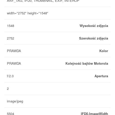
ANY_TAG, IFD0, THUMBNAIL, EXIF, INTEROP
width="2752" height="1548"
1548
Wysokość zdjęcia
2752
Szerokość zdjęcia
PRAWDA
Kolor
PRAWDA
Kolejność bajtów Motorola
f/2.0
Apertura
2
image/jpeg
5504
IFD0.ImageWidth