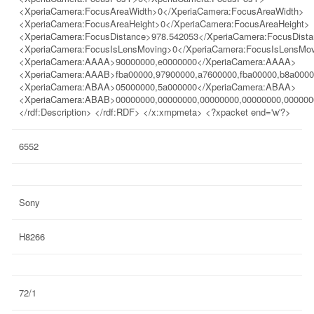
<XperiaCamera:FocusAreaWidth>0</XperiaCamera:FocusAreaWidth>
<XperiaCamera:FocusAreaHeight>0</XperiaCamera:FocusAreaHeight>
<XperiaCamera:FocusDistance>978.542053</XperiaCamera:FocusDist
<XperiaCamera:FocusIsLensMoving>0</XperiaCamera:FocusIsLensMo
<XperiaCamera:AAAA>90000000,e0000000</XperiaCamera:AAAA>
<XperiaCamera:AAAB>fba00000,97900000,a7600000,fba00000,b8a00000
<XperiaCamera:ABAA>05000000,5a000000</XperiaCamera:ABAA>
<XperiaCamera:ABAB>00000000,00000000,00000000,00000000,00000000
</rdf:Description> </rdf:RDF> </x:xmpmeta> <?xpacket end='w'?>
6552
Sony
H8266
72/1