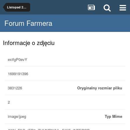
Listopad 2023
Forum Farmera
Informacje o zdjęciu
exifgP0evY
1699191396
3831226
Oryginalny rozmiar pliku
2
image/jpeg
Typ Mime