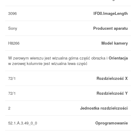
3096
IFD0.ImageLength
Sony
Producent aparatu
H8266
Model kamery
W zerowym wierszu jest wizualna górna część obrazka i
Orientacja
w zerowej kolumnie jest wizualna lewa część
72/1
Rozdzielczość X
72/1
Rozdzielczość Y
2
Jednostka rozdzielczości
52.1.A.3.49_0_0
Oprogramowanie