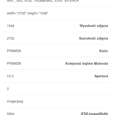
ANY_TAG, IFD0, THUMBNAIL, EXIF, INTEROP
width="2752" height="1548"
1548
Wysokość zdjęcia
2752
Szerokość zdjęcia
PRAWDA
Kolor
PRAWDA
Kolejność bajtów Motorola
f/2.0
Apertura
2
image/jpeg
5504
IFD0.ImageWidth