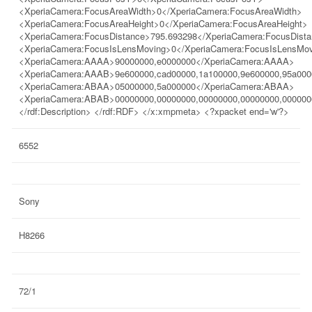
<XperiaCamera:FocusAreaWidth>0</XperiaCamera:FocusAreaWidth>
<XperiaCamera:FocusAreaHeight>0</XperiaCamera:FocusAreaHeight>
<XperiaCamera:FocusDistance>795.693298</XperiaCamera:FocusDist
<XperiaCamera:FocusIsLensMoving>0</XperiaCamera:FocusIsLensMo
<XperiaCamera:AAAA>90000000,e0000000</XperiaCamera:AAAA>
<XperiaCamera:AAAB>9e600000,cad00000,1a100000,9e600000,95a00000
<XperiaCamera:ABAA>05000000,5a000000</XperiaCamera:ABAA>
<XperiaCamera:ABAB>00000000,00000000,00000000,00000000,00000000
</rdf:Description> </rdf:RDF> </x:xmpmeta> <?xpacket end='w'?>
6552
Sony
H8266
72/1