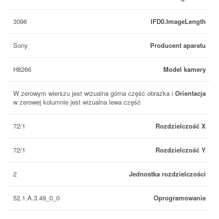
3096
IFD0.ImageLength
Sony
Producent aparatu
H8266
Model kamery
W zerowym wierszu jest wizualna górna część obrazka i
Orientacja
w zerowej kolumnie jest wizualna lewa część
72/1
Rozdzielczość X
72/1
Rozdzielczość Y
2
Jednostka rozdzielczości
52.1.A.3.49_0_0
Oprogramowanie