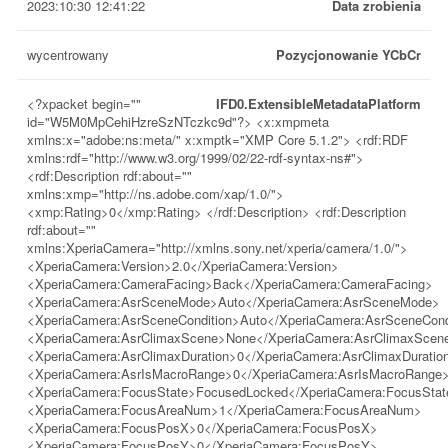
2023:10:30 12:41:22
Data zrobienia
wycentrowany
Pozycjonowanie YCbCr
<?xpacket begin=""
IFD0.ExtensibleMetadataPlatform
id="W5M0MpCehiHzreSzNTczkc9d"?> <x:xmpmeta
xmlns:x="adobe:ns:meta/" x:xmptk="XMP Core 5.1.2"> <rdf:RDF
xmlns:rdf="http://www.w3.org/1999/02/22-rdf-syntax-ns#">
<rdf:Description rdf:about=""
xmlns:xmp="http://ns.adobe.com/xap/1.0/">
<xmp:Rating>0</xmp:Rating> </rdf:Description> <rdf:Description
rdf:about=""
xmlns:XperiaCamera="http://xmlns.sony.net/xperia/camera/1.0/">
<XperiaCamera:Version>2.0</XperiaCamera:Version>
<XperiaCamera:CameraFacing>Back</XperiaCamera:CameraFacing>
<XperiaCamera:AsrSceneMode>Auto</XperiaCamera:AsrSceneMode>
<XperiaCamera:AsrSceneCondition>Auto</XperiaCamera:AsrSceneCond
<XperiaCamera:AsrClimaxScene>None</XperiaCamera:AsrClimaxScen
<XperiaCamera:AsrClimaxDuration>0</XperiaCamera:AsrClimaxDuratio
<XperiaCamera:AsrIsMacroRange>0</XperiaCamera:AsrIsMacroRange
<XperiaCamera:FocusState>FocusedLocked</XperiaCamera:FocusStat
<XperiaCamera:FocusAreaNum>1</XperiaCamera:FocusAreaNum>
<XperiaCamera:FocusPosX>0</XperiaCamera:FocusPosX>
<XperiaCamera:FocusPosY>0</XperiaCamera:FocusPosY>