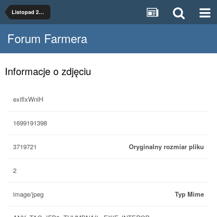
Listopad 2023
Forum Farmera
Informacje o zdjęciu
exiflxWnlH
1699191398
3719721
Oryginalny rozmiar pliku
2
image/jpeg
Typ Mime