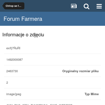
Chłop se fotki dodał!
Forum Farmera
Informacje o zdjęciu
exifj7RuRI
1492000087
2463730
Oryginalny rozmiar pliku
2
image/jpeg
Typ Mime