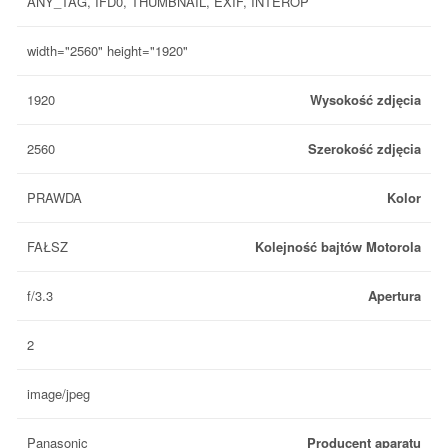
ANY_TAG, IFD0, THUMBNAIL, EXIF, INTEROP
width="2560" height="1920"
1920
Wysokość zdjęcia
2560
Szerokość zdjęcia
PRAWDA
Kolor
FAŁSZ
Kolejność bajtów Motorola
f/3.3
Apertura
2
image/jpeg
Panasonic
Producent aparatu