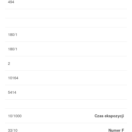
494
180/1
180/1
2
10164
5414
10/1000
Czas ekspozycji
33/10
Numer F