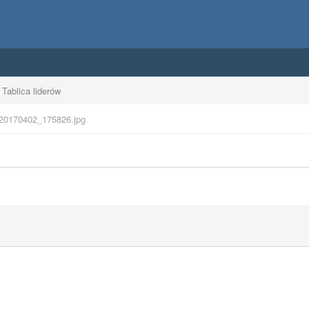
Tablica liderów
20170402_175826.jpg