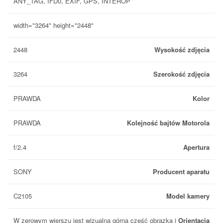
ANY_TAG, IFD0, EXIF, GPS, INTEROP
width="3264" height="2448"
2448
Wysokość zdjęcia
3264
Szerokość zdjęcia
PRAWDA
Kolor
PRAWDA
Kolejność bajtów Motorola
f/2.4
Apertura
SONY
Producent aparatu
C2105
Model kamery
W zerowym wierszu jest wizualna górna część obrazka i
Orientacja