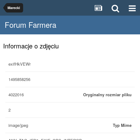
Marecki
Forum Farmera
Informacje o zdjęciu
exifHkVEWr
1495858256
4022016
Oryginalny rozmiar pliku
2
image/jpeg
Typ Mime