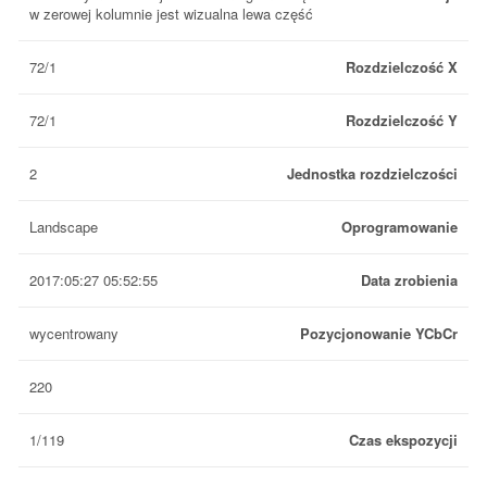
w zerowej kolumnie jest wizualna lewa część
72/1
Rozdzielczość X
72/1
Rozdzielczość Y
2
Jednostka rozdzielczości
Landscape
Oprogramowanie
2017:05:27 05:52:55
Data zrobienia
wycentrowany
Pozycjonowanie YCbCr
220
1/119
Czas ekspozycji