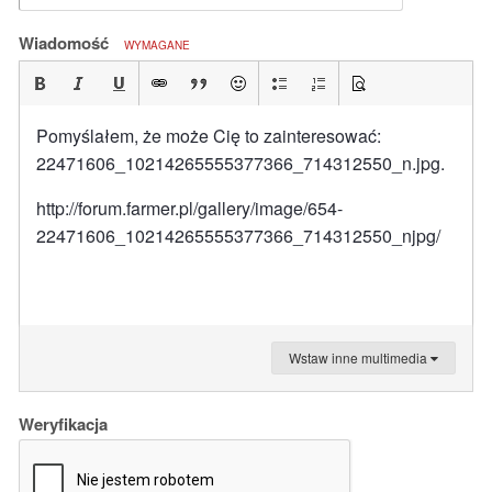
Wiadomość
WYMAGANE
Pomyślałem, że może Cię to zainteresować:
22471606_10214265555377366_714312550_n.jpg.
http://forum.farmer.pl/gallery/image/654-
22471606_10214265555377366_714312550_njpg/
Wstaw inne multimedia
Weryfikacja