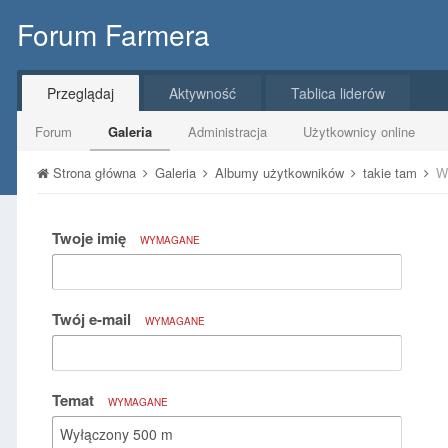
Forum Farmera
Przeglądaj
Aktywność
Tablica liderów
Forum
Galeria
Administracja
Użytkownicy online
Strona główna
Galeria
Albumy użytkowników
takie tam
W
Twoje imię
WYMAGANE
Twój e-mail
WYMAGANE
Temat
WYMAGANE