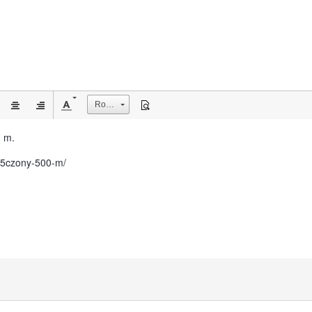
Rozmiar
0 m.
85czony-500-m/