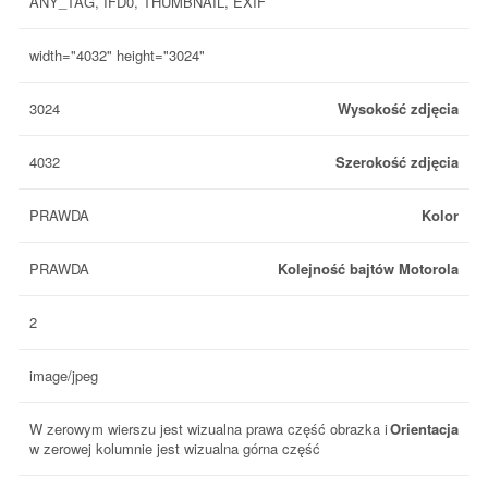
ANY_TAG, IFD0, THUMBNAIL, EXIF
width="4032" height="3024"
3024
Wysokość zdjęcia
4032
Szerokość zdjęcia
PRAWDA
Kolor
PRAWDA
Kolejność bajtów Motorola
2
image/jpeg
W zerowym wierszu jest wizualna prawa część obrazka i
Orientacja
w zerowej kolumnie jest wizualna górna część