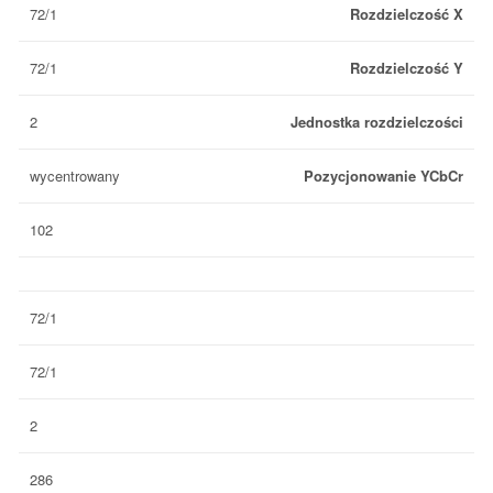
72/1
Rozdzielczość X
72/1
Rozdzielczość Y
2
Jednostka rozdzielczości
wycentrowany
Pozycjonowanie YCbCr
102
72/1
72/1
2
286