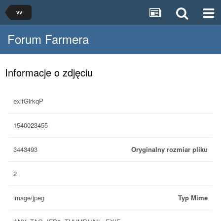
vv
Forum Farmera
Informacje o zdjęciu
exifGirkqP
1540023455
3443493
Oryginalny rozmiar pliku
2
image/jpeg
Typ Mime