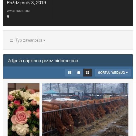
Październik 3, 2019
WYGRANE DNI
6
Typ zawartości
Zdjęcia napisane przez airforce one
SORTUJ WEDŁUG
0
0