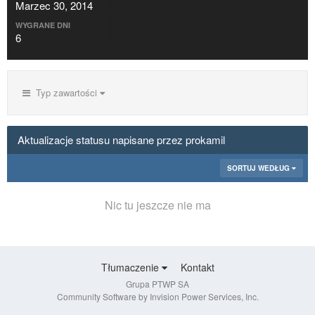
Marzec 30, 2014
WYGRANE DNI
6
Typ zawartości
Aktualizacje statusu napisane przez prokamil
SORTUJ WEDŁUG
Nic tu jeszcze nie ma
Tłumaczenie
Kontakt
Grupa PTWP SA
Community Software by Invision Power Services, Inc.