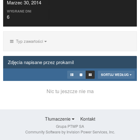
Marzec 30, 2014
WYGRANE DNI
6
Typ zawartości
Zdjęcia napisane przez prokamil
SORTUJ WEDŁUG
Nic tu jeszcze nie ma
Tłumaczenie
Kontakt
Grupa PTWP SA
Community Software by Invision Power Services, Inc.