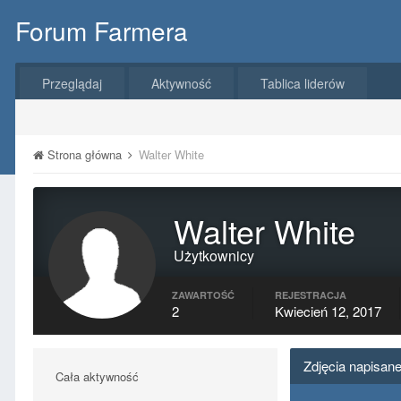
Forum Farmera
Przeglądaj
Aktywność
Tablica liderów
Strona główna
Walter White
Walter White
Użytkownicy
ZAWARTOŚĆ
REJESTRACJA
2
Kwiecień 12, 2017
Zdjęcia napisane
Cała aktywność