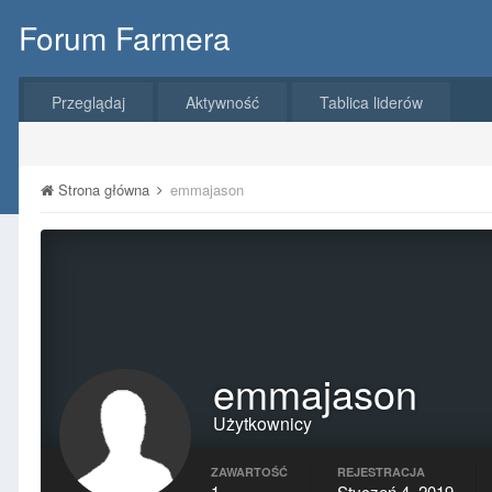
Forum Farmera
Przeglądaj
Aktywność
Tablica liderów
Strona główna
emmajason
emmajason
Użytkownicy
ZAWARTOŚĆ
REJESTRACJA
1
Styczeń 4, 2019