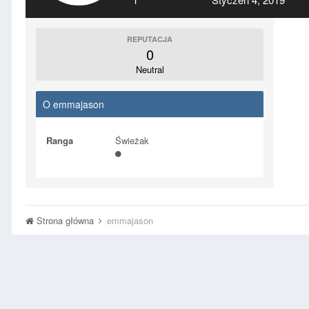
REPUTACJA
0
Neutral
O emmajason
Ranga
Świeżak
Strona główna
emmajason