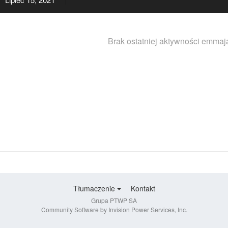
Brak ostatniej aktywności emmaj
Tłumaczenie
Kontakt
Grupa PTWP SA
Community Software by Invision Power Services, Inc.