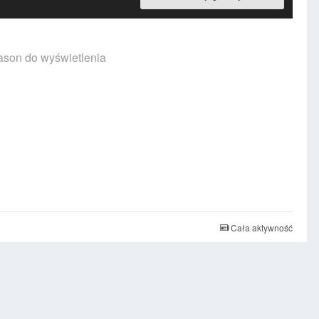
ason do wyświetlenia
Cała aktywność