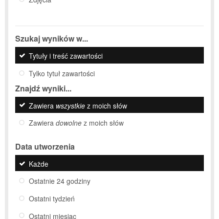
Szukaj wyników w...
Tytuły i treść zawartości
Tylko tytuł zawartości
Znajdź wyniki...
Zawiera
wszystkie
z moich słów
Zawiera
dowolne
z moich słów
Data utworzenia
Każde
Ostatnie 24 godziny
Ostatni tydzień
Ostatni miesiąc