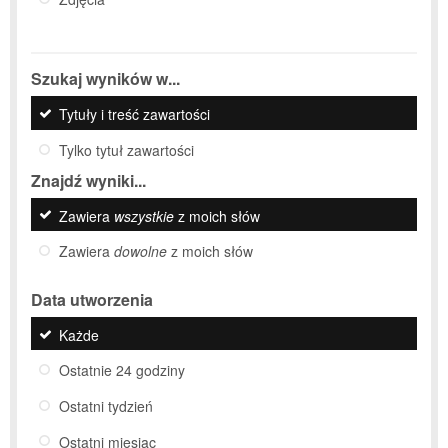
Szukaj wyników w...
Tytuły i treść zawartości
Tylko tytuł zawartości
Znajdź wyniki...
Zawiera
wszystkie
z moich słów
Zawiera
dowolne
z moich słów
Data utworzenia
Każde
Ostatnie 24 godziny
Ostatni tydzień
Ostatni miesiąc