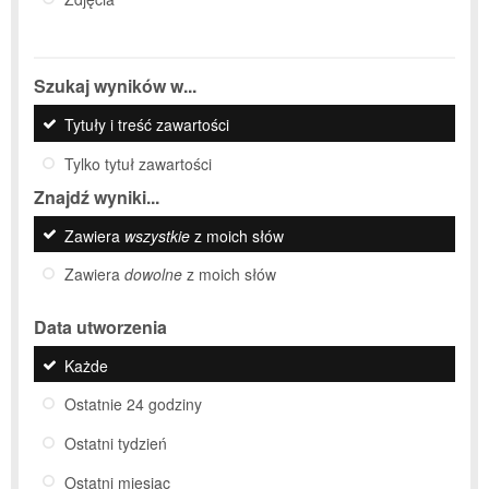
Szukaj wyników w...
Tytuły i treść zawartości
Tylko tytuł zawartości
Znajdź wyniki...
Zawiera
wszystkie
z moich słów
Zawiera
dowolne
z moich słów
Data utworzenia
Każde
Ostatnie 24 godziny
Ostatni tydzień
Ostatni miesiąc