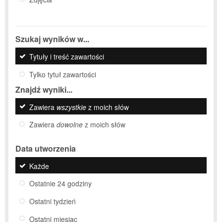
Szukaj wyników w...
Tytuły i treść zawartości
Tylko tytuł zawartości
Znajdź wyniki...
Zawiera
wszystkie
z moich słów
Zawiera
dowolne
z moich słów
Data utworzenia
Każde
Ostatnie 24 godziny
Ostatni tydzień
Ostatni miesiąc