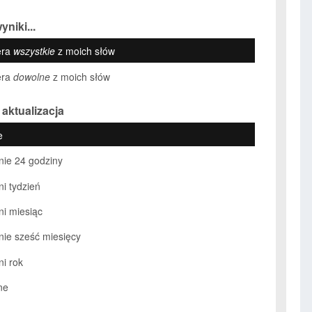
yniki...
era
wszystkie
z moich słów
era
dowolne
z moich słów
 aktualizacja
e
nie 24 godziny
ni tydzień
ni miesiąc
nie sześć miesięcy
ni rok
ne