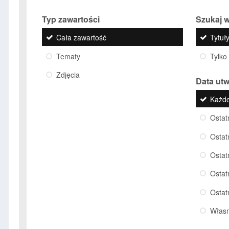
Typ zawartości
Szukaj w
Cała zawartość
Tytuły
Tematy
Tylko
Zdjęcia
Data ut
Każd
Ostat
Ostat
Ostat
Ostat
Ostat
Włas