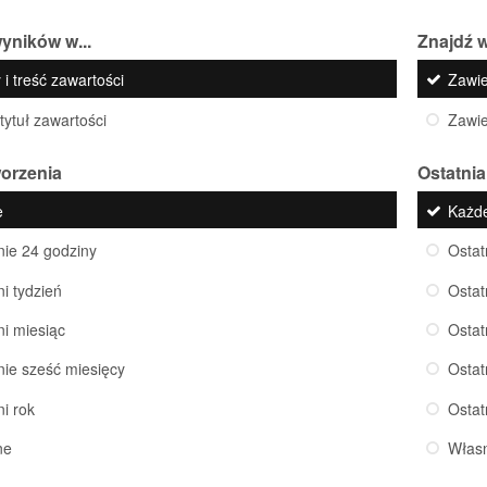
yników w...
Znajdź w
 i treść zawartości
Zawi
 tytuł zawartości
Zawi
worzenia
Ostatnia
e
Każd
nie 24 godziny
Ostat
ni tydzień
Ostat
ni miesiąc
Ostat
nie sześć miesięcy
Ostat
ni rok
Ostat
ne
Włas