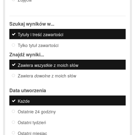
Szukaj wyników w...
Tytuły i treść zawartości
Tylko tytuł zawartości
Znajdź wyniki...
Zawiera
wszystkie
z moich słów
Zawiera
dowolne
z moich słów
Data utworzenia
Każde
Ostatnie 24 godziny
Ostatni tydzień
Ostatni miesiąc