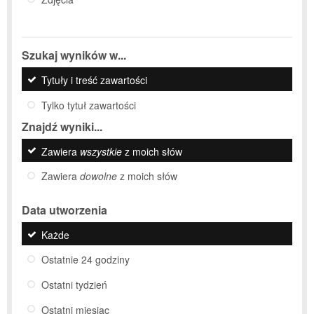
Szukaj wyników w...
Tytuły i treść zawartości
Tylko tytuł zawartości
Znajdź wyniki...
Zawiera
wszystkie
z moich słów
Zawiera
dowolne
z moich słów
Data utworzenia
Każde
Ostatnie 24 godziny
Ostatni tydzień
Ostatni miesiąc