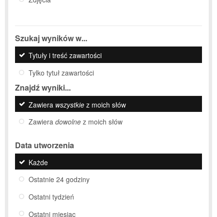
Szukaj wyników w...
Tytuły i treść zawartości
Tylko tytuł zawartości
Znajdź wyniki...
Zawiera
wszystkie
z moich słów
Zawiera
dowolne
z moich słów
Data utworzenia
Każde
Ostatnie 24 godziny
Ostatni tydzień
Ostatni miesiąc