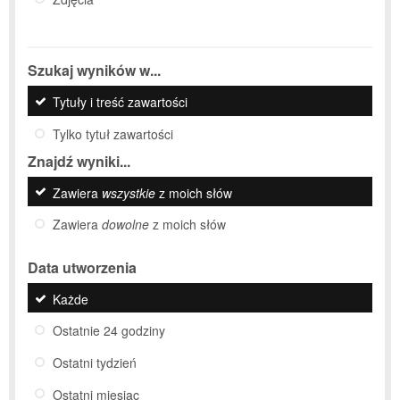
Szukaj wyników w...
Tytuły i treść zawartości
Tylko tytuł zawartości
Znajdź wyniki...
Zawiera
wszystkie
z moich słów
Zawiera
dowolne
z moich słów
Data utworzenia
Każde
Ostatnie 24 godziny
Ostatni tydzień
Ostatni miesiąc