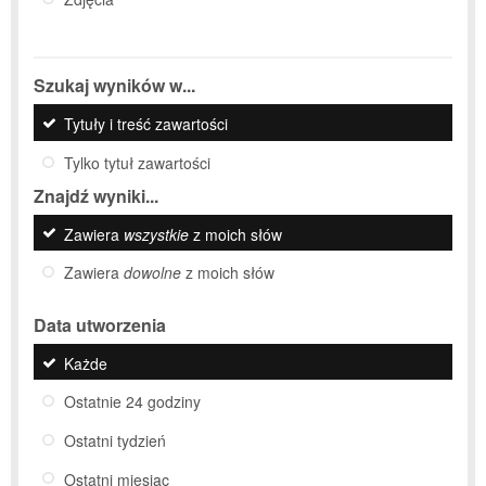
Szukaj wyników w...
Tytuły i treść zawartości
Tylko tytuł zawartości
Znajdź wyniki...
Zawiera
wszystkie
z moich słów
Zawiera
dowolne
z moich słów
Data utworzenia
Każde
Ostatnie 24 godziny
Ostatni tydzień
Ostatni miesiąc