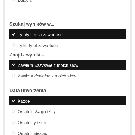
Szukaj wyników w...
Tytuły i treść zawartości
Tylko tytuł zawartości
Znajdź wyniki...
Zawiera
wszystkie
z moich słów
Zawiera
dowolne
z moich słów
Data utworzenia
Każde
Ostatnie 24 godziny
Ostatni tydzień
Ostatni miesiąc