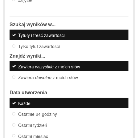
Szukaj wyników w...
Tytuły i treść zawartości
Tylko tytuł zawartości
Znajdź wyniki...
Zawiera
wszystkie
z moich słów
Zawiera
dowolne
z moich słów
Data utworzenia
Każde
Ostatnie 24 godziny
Ostatni tydzień
Ostatni miesiąc